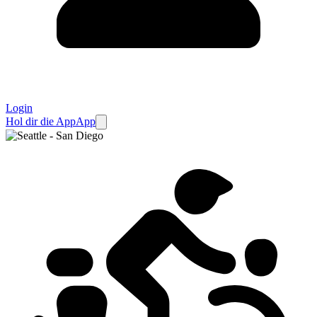
Login
Hol dir die App
App