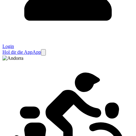
Login
Hol dir die App
App