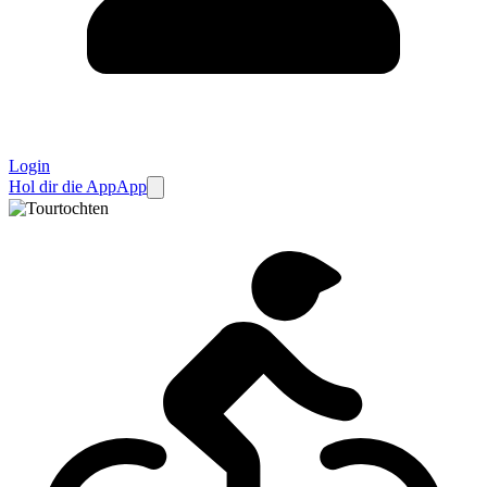
Login
Hol dir die App
App