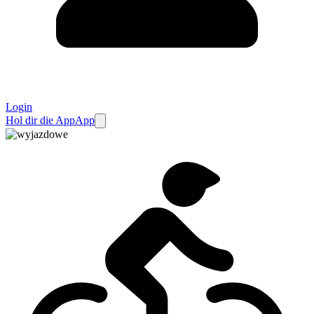
Login
Hol dir die App
App