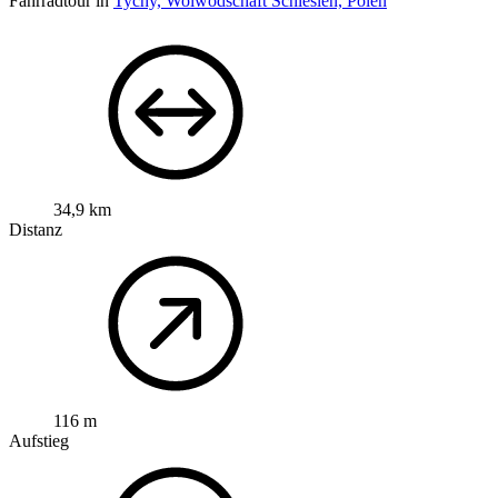
Fahrradtour in
Tychy, Woiwodschaft Schlesien, Polen
34,9 km
Distanz
116 m
Aufstieg