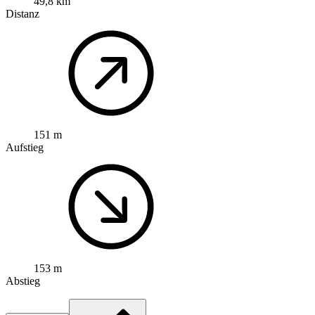
49,8 km
Distanz
151 m
Aufstieg
153 m
Abstieg