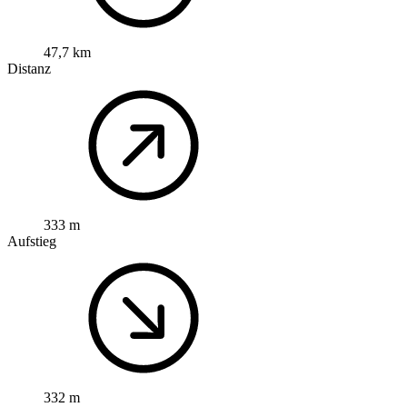
47,7 km
Distanz
333 m
Aufstieg
332 m