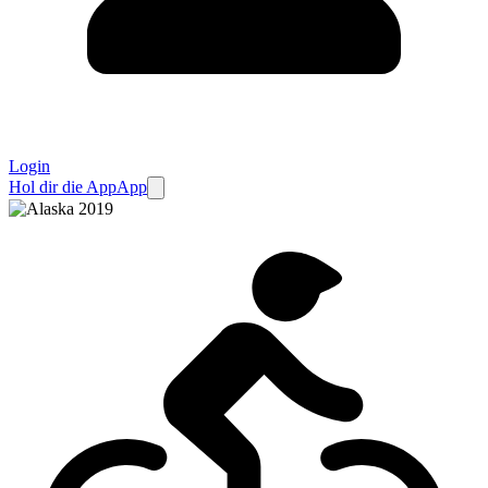
Login
Hol dir die App
App