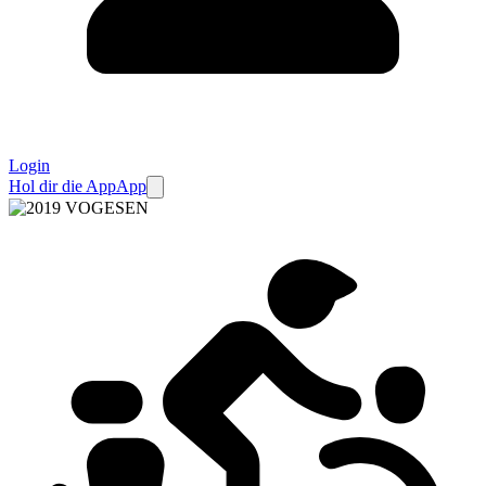
Login
Hol dir die App
App