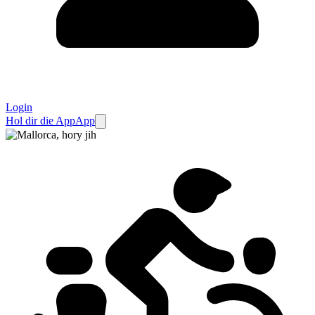
Login
Hol dir die App
App