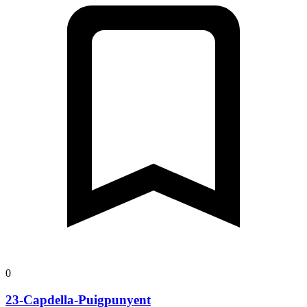
0
23-Capdella-Puigpunyent