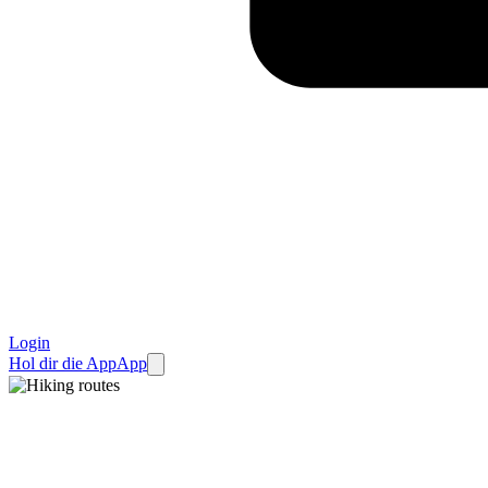
Login
Hol dir die App
App