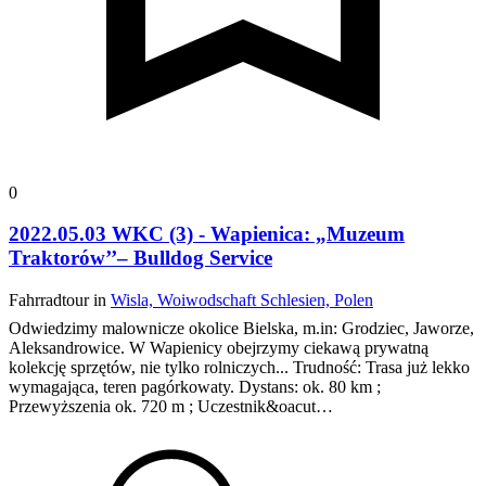
0
2022.05.03 WKC (3) - Wapienica: „Muzeum
Traktorów’’– Bulldog Service
Fahrradtour in
Wisla, Woiwodschaft Schlesien, Polen
Odwiedzimy malownicze okolice Bielska, m.in: Grodziec, Jaworze,
Aleksandrowice. W Wapienicy obejrzymy ciekawą prywatną
kolekcję sprzętów, nie tylko rolniczych...
Trudność: Trasa już lekko
wymagająca, teren pagórkowaty.
Dystans: ok. 80 km ;
Przewyższenia ok. 720 m ; Uczestnik&oacut…