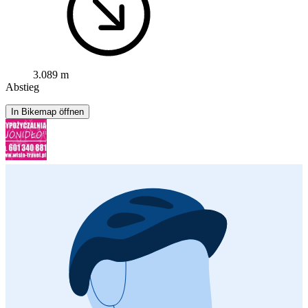
3.089 m
Abstieg
In Bikemap öffnen