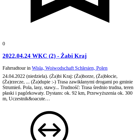
0
2022.04.24 WKC (2) - Żabi Kraj
Fahrradtour in
Wisla, Woiwodschaft Schlesien, Polen
24.04.2022 (niedziela). (Ża)bi Kraj: (Ża)borze, (Ża)błocie,
(Ża)rzecze, ... (Ża)dupie :-)
Trasa zawikłanymi drogami po gminie
Strumień. Pola, lasy, stawy...
Trudność: Trasa średnio trudna, teren
płaski i pagórkowaty.
Dystans: ok. 92 km, Przewyższenia ok. 300
m, Uczestnik&oacute…