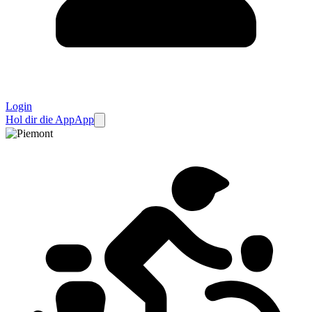
Login
Hol dir die App
App