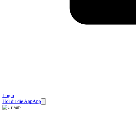
Login
Hol dir die App
App