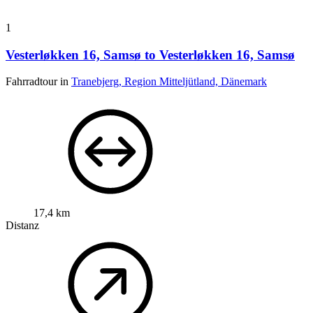
1
Vesterløkken 16, Samsø to Vesterløkken 16, Samsø
Fahrradtour in
Tranebjerg, Region Mitteljütland, Dänemark
17,4 km
Distanz