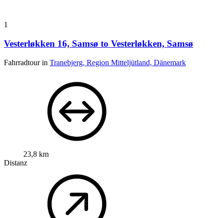
1
Vesterløkken 16, Samsø to Vesterløkken, Samsø
Fahrradtour in
Tranebjerg, Region Mitteljütland, Dänemark
23,8 km
Distanz