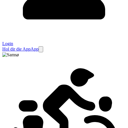
Login
Hol dir die App
App