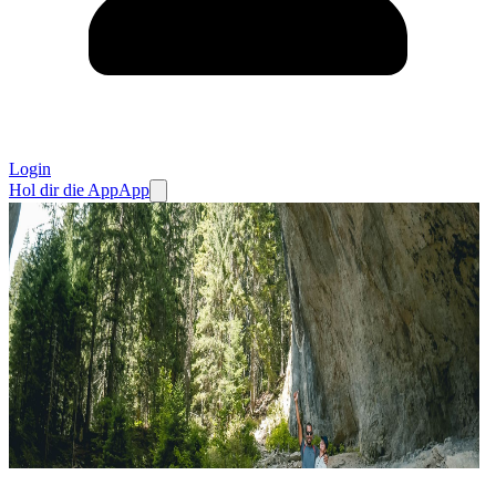
Login
Hol dir die App
App