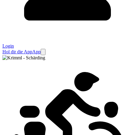
Login
Hol dir die App
App