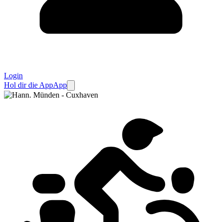
Login
Hol dir die App
App