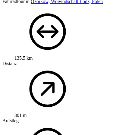
Fahrradtour in
Ozorków, Woiwodschaft Łódź, Polen
135,5 km
Distanz
301 m
Aufstieg