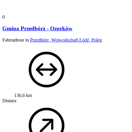
0
Gmina Przedbórz - Ozorków
Fahrradtour in
Przedbórz, Woiwodschaft Łódź, Polen
136,6 km
Distanz