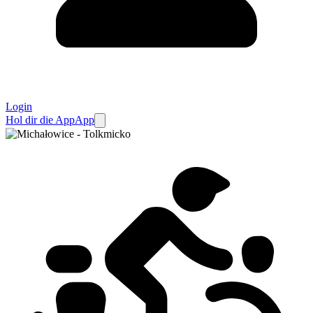
Login
Hol dir die App
App