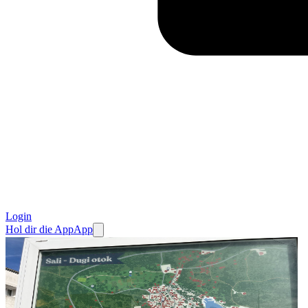
Login
Hol dir die App
App