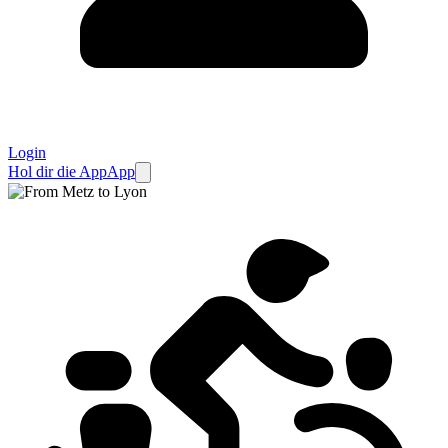
Login
Hol dir die App
App