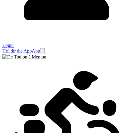
Login
Hol dir die App
App