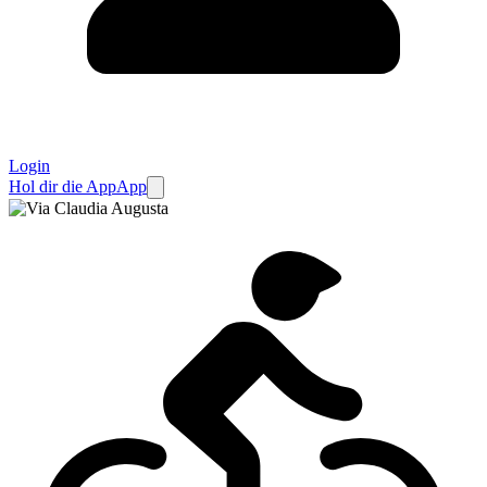
Login
Hol dir die App
App