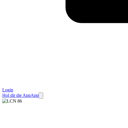
Login
Hol dir die App
App