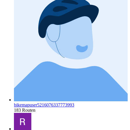
bikemapuser5216076337773993
183 Routen