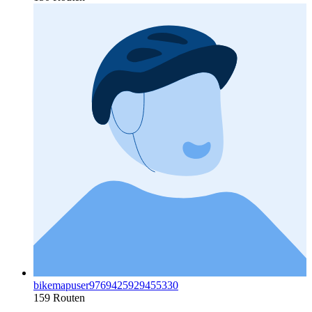
bikemapuser9769425929455330
159 Routen