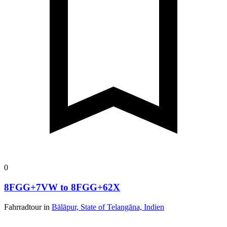
0
8FGG+7VW to 8FGG+62X
Fahrradtour in
Bālāpur, State of Telangāna, Indien