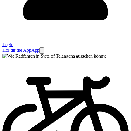
Login
Hol dir die App
App