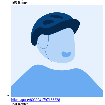
165 Routen
bikemapuser8033041797166328
150 Routen