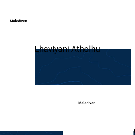
Malediven
Lhaviyani Atholhu
Malediven