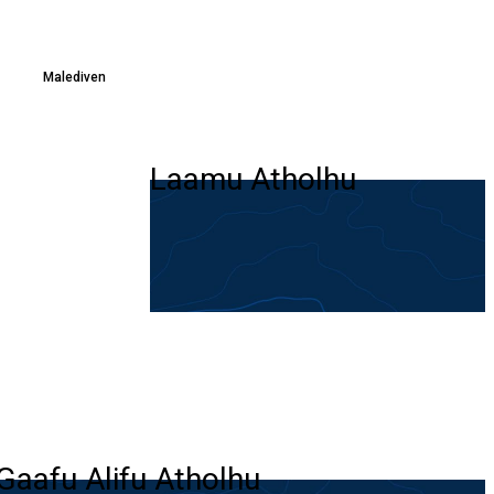
Malediven
Laamu Atholhu
Gaafu Alifu Atholhu