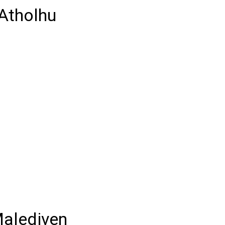
 Atholhu
Malediven