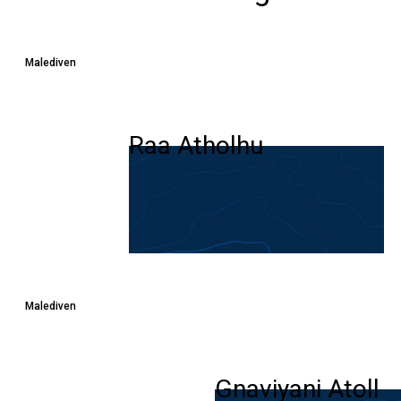
Malediven
Raa Atholhu
Malediven
Gnaviyani Atoll