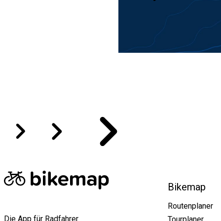
Regionen
Malediven
Haa Alifu Atholhu
Bikemap
Routenplaner
Die App für Radfahrer
Tourplaner