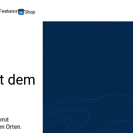
Features
Shop
it dem
 mit
n Orten.