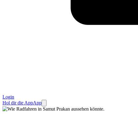
Login
Hol dir die App
App