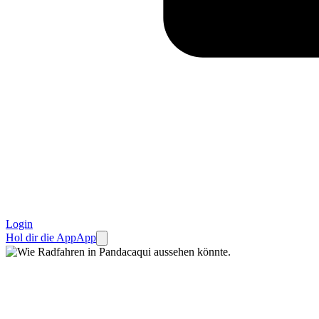
Login
Hol dir die App
App