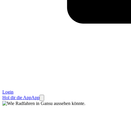
Login
Hol dir die App
App