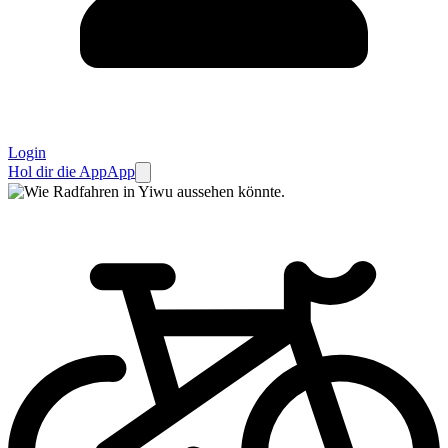
Login
Hol dir die App
App