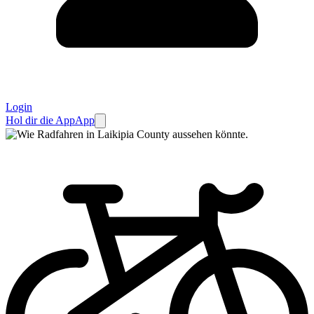
Login
Hol dir die App
App