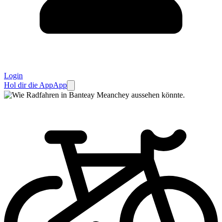
Login
Hol dir die App
App