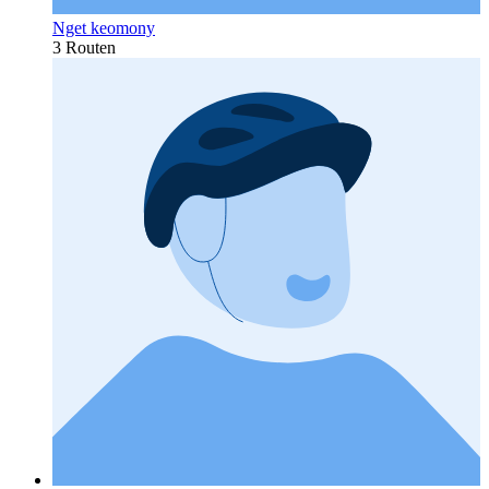
Nget keomony
3 Routen