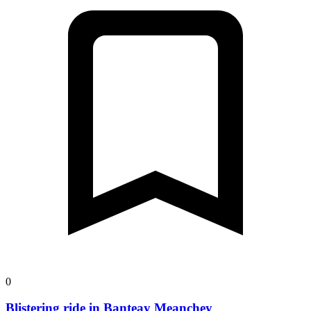
0
Blistering ride in Banteay Meanchey