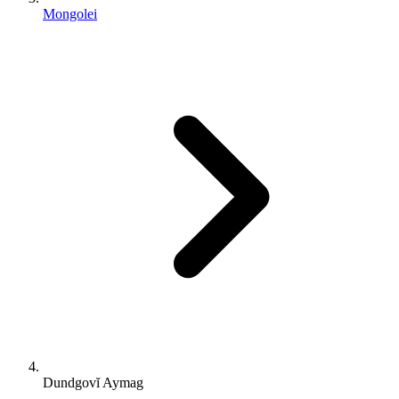
Mongolei
Dundgovĭ Aymag