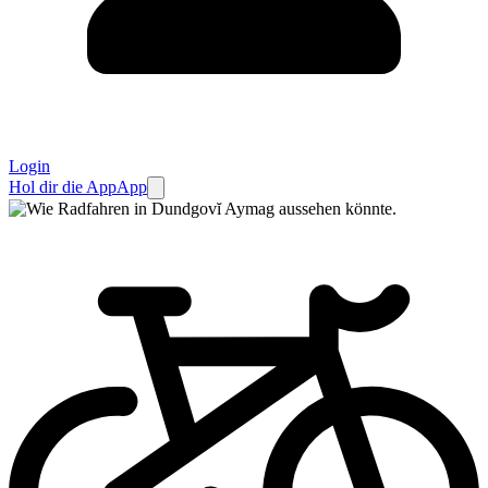
Login
Hol dir die App
App