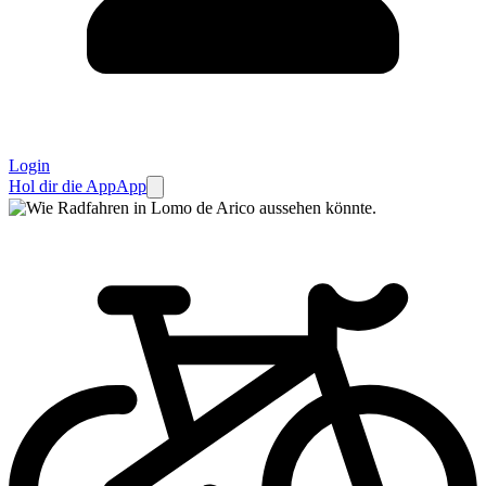
Login
Hol dir die App
App