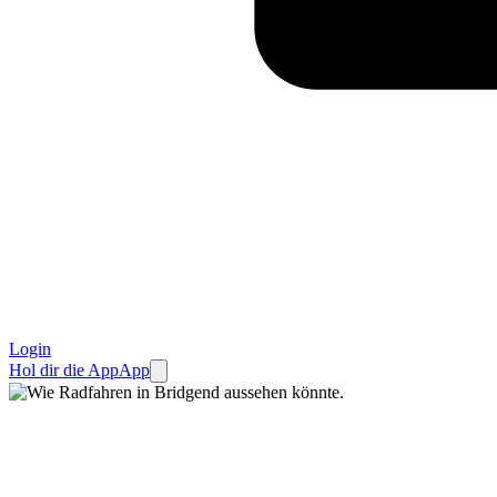
Login
Hol dir die App
App