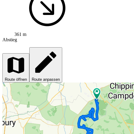
361 m
Abstieg
Route öffnen
Route anpassen