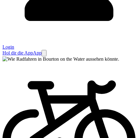
Login
Hol dir die App
App