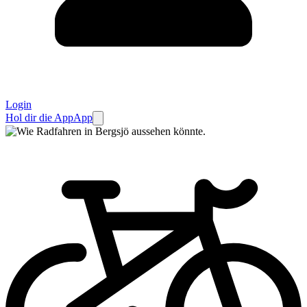
Login
Hol dir die App
App