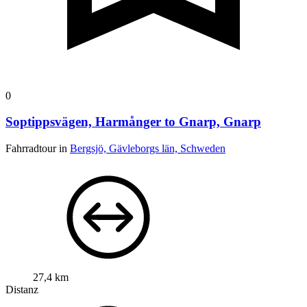
0
Soptippsvägen, Harmånger to Gnarp, Gnarp
Fahrradtour in
Bergsjö, Gävleborgs län, Schweden
27,4 km
Distanz