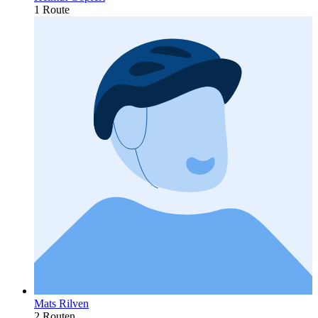
1 Route
Mats Rilven
2 Routen