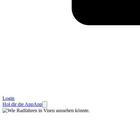
Login
Hol dir die App
App