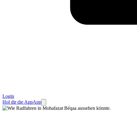
Login
Hol dir die App
App