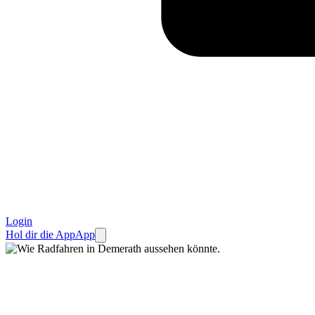
Login
Hol dir die App
App