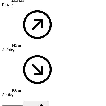
23,3 km
Distanz
145 m
Aufstieg
166 m
Abstieg