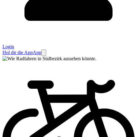
Login
Hol dir die App
App