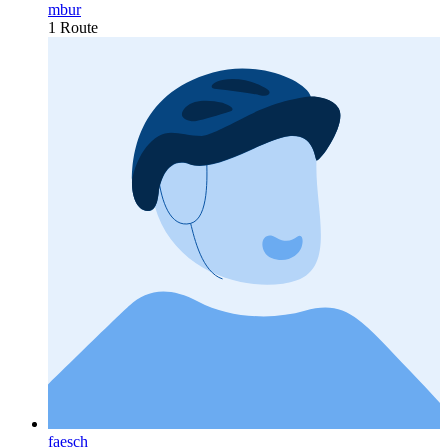
mbur
1 Route
faesch