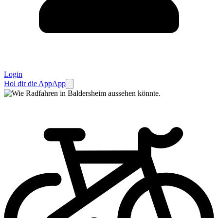
Login
Hol dir die App
App