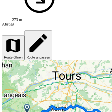
273 m
Abstieg
Route öffnen
Route anpassen