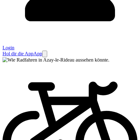
Login
Hol dir die App
App