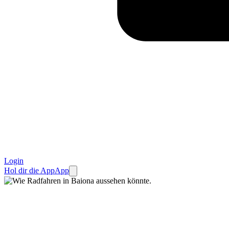
Login
Hol dir die App
App