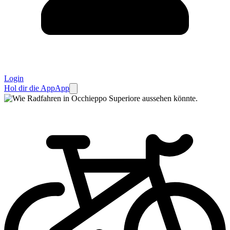
Login
Hol dir die App
App