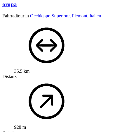
oropa
Fahrradtour in
Occhieppo Superiore, Piemont, Italien
35,5 km
Distanz
928 m