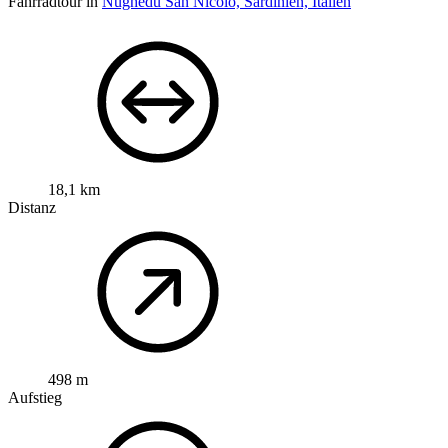
Fahrradtour in
Nughedu San Nicolò, Sardinien, Italien
18,1 km
Distanz
498 m
Aufstieg