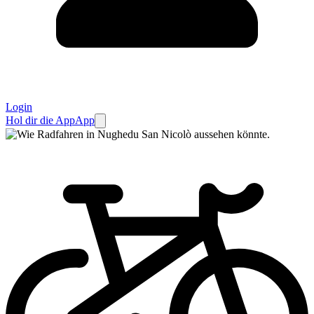
Login
Hol dir die App
App