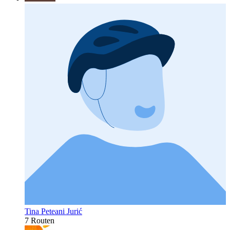
Tina Peteani Jurić
7 Routen