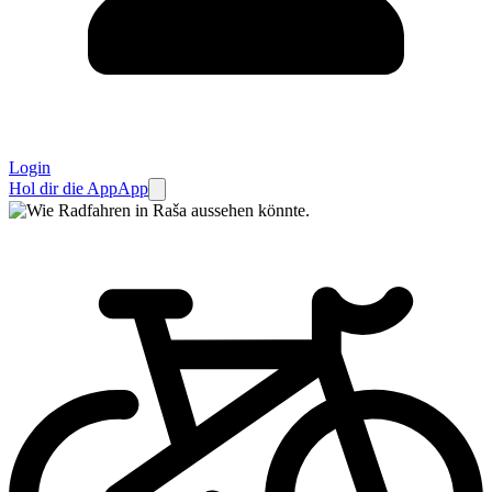
Login
Hol dir die App
App