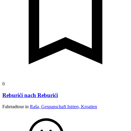
0
Reburići nach Reburići
Fahrradtour in
Raša, Gespanschaft Istrien, Kroatien