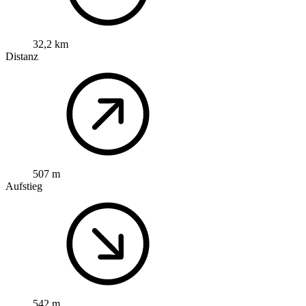
32,2 km
Distanz
507 m
Aufstieg
542 m