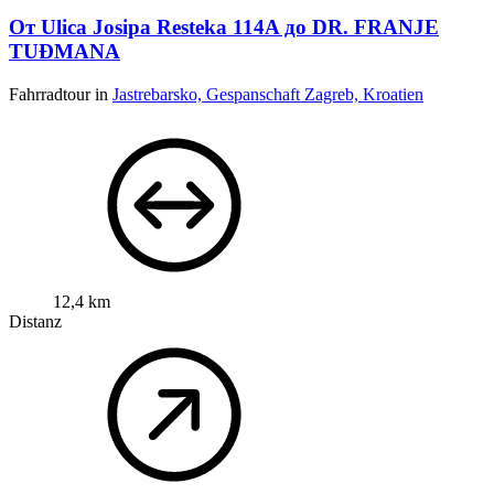
От Ulica Josipa Resteka 114A до DR. FRANJE
TUĐMANA
Fahrradtour in
Jastrebarsko, Gespanschaft Zagreb, Kroatien
12,4 km
Distanz