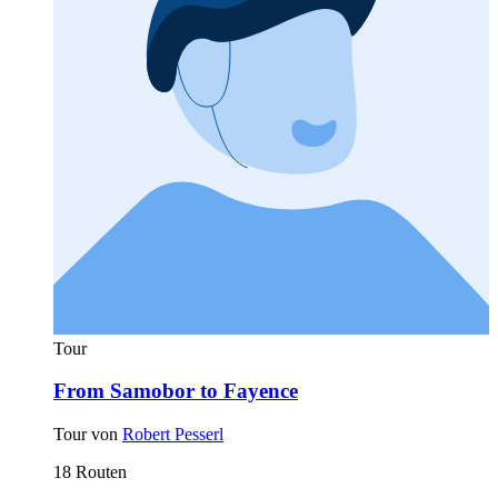
Tour
From Samobor to Fayence
Tour von
Robert Pesserl
18 Routen