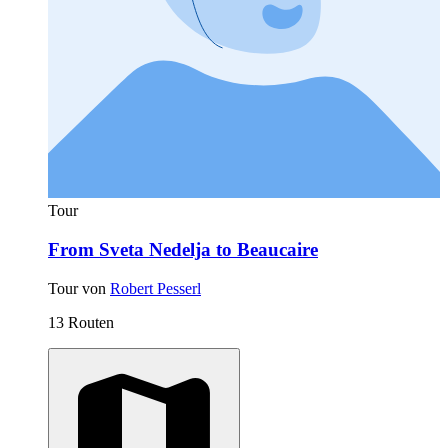
Tour
From Sveta Nedelja to Beaucaire
Tour von
Robert Pesserl
13 Routen