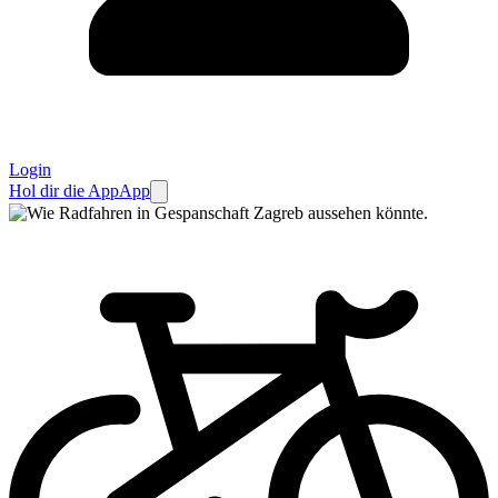
Login
Hol dir die App
App