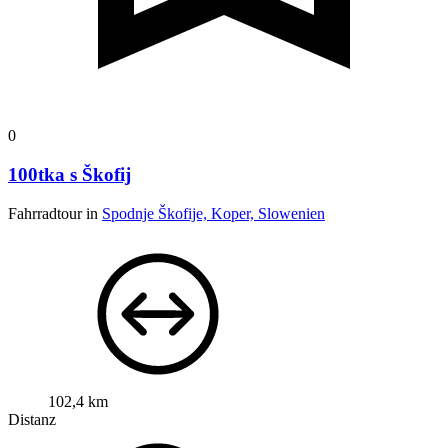
0
100tka s Škofij
Fahrradtour in
Spodnje Škofije, Koper, Slowenien
102,4 km
Distanz