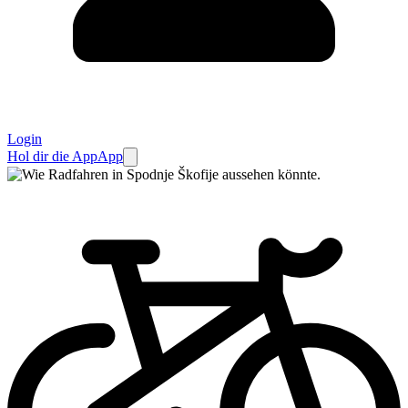
Login
Hol dir die App
App