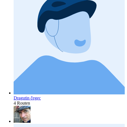
Dragutin čegec
4 Routen