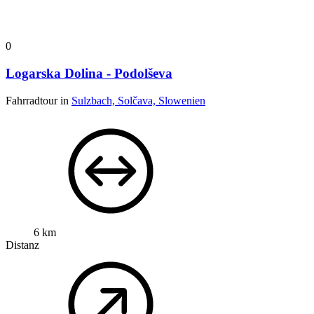
0
Logarska Dolina - Podolševa
Fahrradtour in
Sulzbach, Solčava, Slowenien
6 km
Distanz