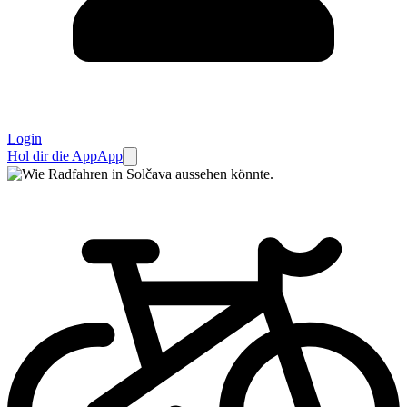
Login
Hol dir die App
App