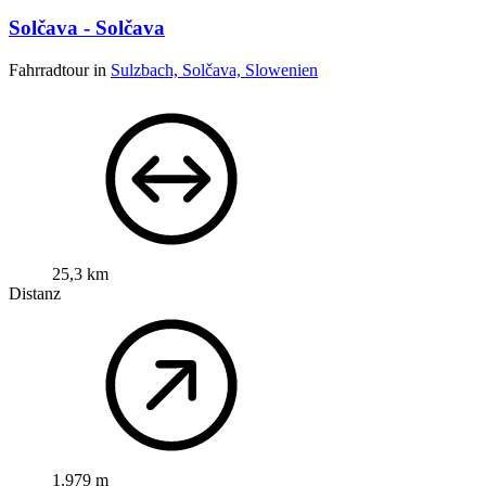
Solčava - Solčava
Fahrradtour in
Sulzbach, Solčava, Slowenien
25,3 km
Distanz
1.979 m