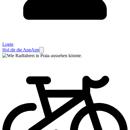
Login
Hol dir die App
App