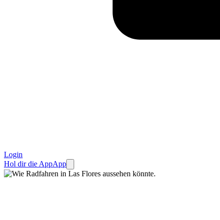
Login
Hol dir die App
App