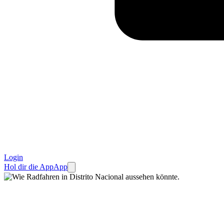
Login
Hol dir die App
App